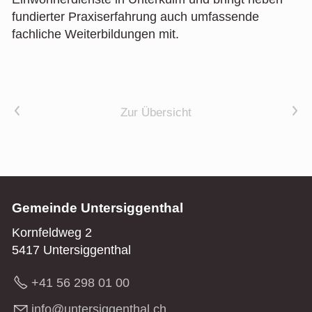
fundierter Praxiserfahrung auch umfassende
fachliche Weiterbildungen mit.
Vorheriger Artikel
Nächster Artikel
Zur Übersicht
Gemeinde Untersiggenthal
Kornfeldweg 2
5417 Untersiggenthal
+41 56 298 01 00
nf
nt
rs
gg
nth
l
ch