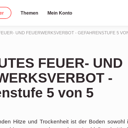
er
Themen
Mein Konto
EUER-­ UND FEUERWERKS­VERBOT - GEFAHRENSTUFE 5 VON
TES FEUER-­ UND
WERKS­VERBOT -
nstufe 5 von 5
den Hitze und Trockenheit ist der Boden sowohl 