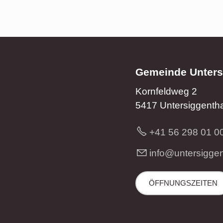
Gemeinde Unters
Kornfeldweg 2
5417 Untersiggentha
+41 56 298 01 0
nf
nt
rs
gg
ÖFFNUNGSZEITEN