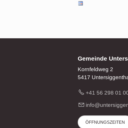
Gemeinde Unters
Kornfeldweg 2
5417 Untersiggentha
+41 56 298 01 0
nf
nt
rs
gg
ÖFFNUNGSZEITEN