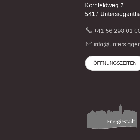
Kornfeldweg 2
5417 Untersiggentha
+41 56 298 01 0
nf
nt
rs
gg
ÖFFNUNGSZEITEN