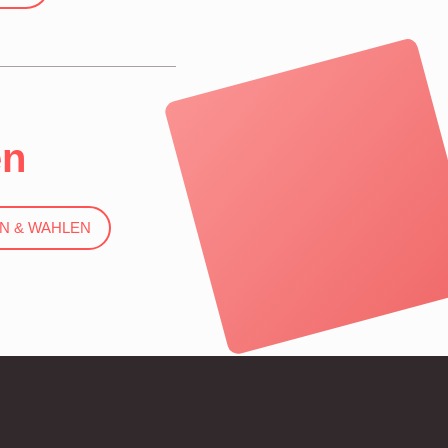
en
N & WAHLEN