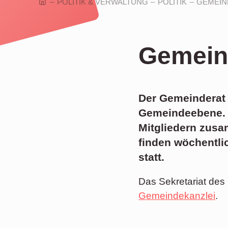
POLITIK & VERWALTUNG
POLITIK
GEMEIN
Gemein
Der Gemeinderat i
Gemeindeebene. E
Mitgliedern zusa
finden wöchentli
statt.
Das Sekretariat des
Gemeindekanzlei
.