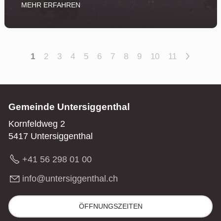
MEHR ERFAHREN
>
1
2
3
4
5
6
7
8
9
10
11
Gemeinde Untersiggenthal
Kornfeldweg 2
5417 Untersiggenthal
+41 56 298 01 00
nf
nt
rs
gg
nth
l
ch
ÖFFNUNGSZEITEN