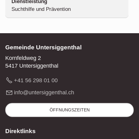
Suchthilfe und Prävention
Gemeinde Untersiggenthal
Kornfeldweg 2
5417 Untersiggenthal
+41 56 298 01 00
nf
nt
rs
gg
nth
l
ch
ÖFFNUNGSZEITEN
Direktlinks