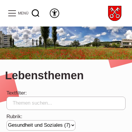
MENÜ
Lebensthemen
Textfilter:
Rubrik: