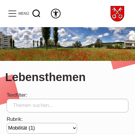
MENÜ
Lebensthemen
Textfilter:
Rubrik: