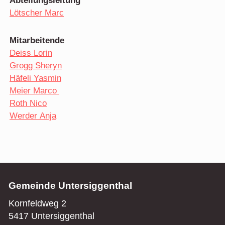
Abteilungsleitung
Lötscher Marc
Mitarbeitende
Deiss Lorin
Grogg Sheryn
Häfeli Yasmin
Meier Marco
Roth Nico
Werder Anja
Gemeinde Untersiggenthal
Kornfeldweg 2
5417 Untersiggenthal