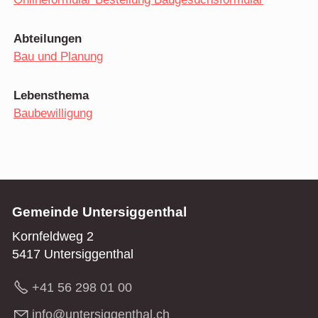
Abteilungen
Bau und Planung
Lebensthema
Baubewilligung
Gemeinde Untersiggenthal
Kornfeldweg 2
5417 Untersiggenthal
+41 56 298 01 00
nf
nt
rs
gg
nth
l
ch