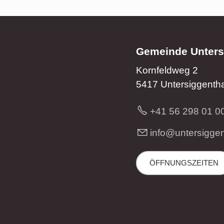
Gemeinde Unters
Kornfeldweg 2
5417 Untersiggentha
+41 56 298 01 0
nf
nt
rs
gg
ÖFFNUNGSZEITEN