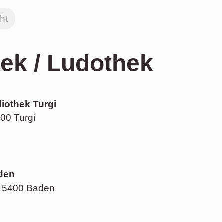
ht
hek / Ludothek
liothek Turgi
00 Turgi
aden
9, 5400 Baden