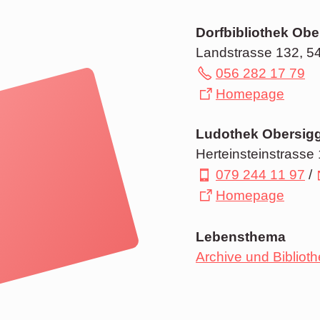
Dorfbibliothek Obe
Landstrasse 132, 
056 282 17 79
Homepage
Ludothek Obersigg
Herteinsteinstrass
079 244 11 97
/
Homepage
Lebensthema
Archive und Bibliot