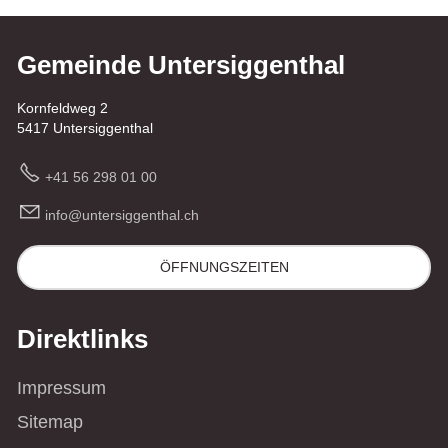
Gemeinde Untersiggenthal
Kornfeldweg 2
5417 Untersiggenthal
+41 56 298 01 00
nf
nt
rs
gg
nth
l
ch
ÖFFNUNGSZEITEN
Direktlinks
Impressum
Sitemap